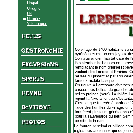
Urepel
Urrugne
Urt
Ustaritz
Villefranque
C
e village de 1400 habitants se 
pyrénéen et est un des joyaux de
Son plus ancien habitat date de l'â
Pekatemborda. Le nom de Larress
remplacant le nom originel
R
ibeyr
voulant dire Landes et Prairies. C
musée du piment et par son célébr
fameux makila basque.
O
n trouve à Larressore diverses 
basque très belles, de grandes ét
belles prairies (soro). La rivière
rejoint la Nive à l'entrée d'Ustaritz
C
'est ici que fut crée à partir de
l'aide des familles du village, un 
formèrent plusieurs générations d'
pour la sauvegarde du petit Sémin
ce site de la ruine.
L
e fronton principal du village co
règles très anciennes qui se joue e