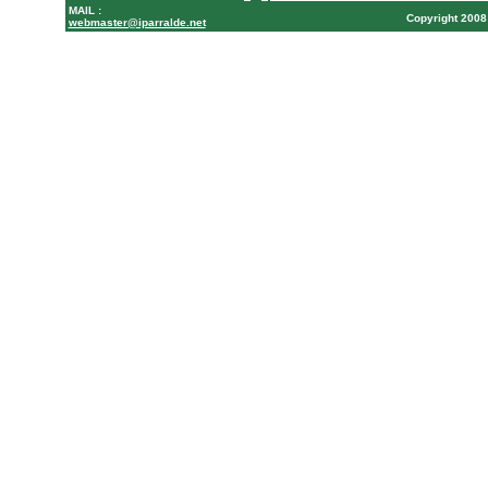
MAIL :
Copyright 20
webmaster@iparralde.net