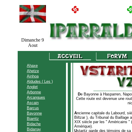
Dimanche 9
Aout
Ahaxe
Ahetze
Ainhoa
Aldudes ( Les )
Anglet
Arbonne
D
e Bayonne à Hasparren, Napoléo
Arcangues
Cette route est devenue une route
Ascain
ni
Barcus
A
ncienne capitale du Labourd, si
Bayonne
Biltzar ), du Tribunal du Baillage 
Biarritz
XIX siècle par les " Américains " 
Bidache
Amérique).
Bidarray
U
staritz garde des témoins de sa 