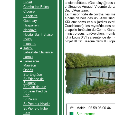
Bidart
ancien château (Gazteluya)) des 
château de Arnaud, Vicomte du L
Cambo les Bains
Duc d'Aquitaine.
Ciboure
L
a maison forte de Sortha, les m
Espelette
à pans de bois des XVI-XVII sièc
Guethary
XIX aux noms et aux jardins exoti
Hasparren
Guadeloupe), les mystérieuses stè
chapelle funéraire du Comte Gara
Hendaye
ministre sous la révolution, memb
Hopital Saint Blaise
lut à Louis XVI sa sentence de m
Iholdy
projet d'Etat Basque dans l'Europ
Itxassou
Jatxou
Labastide Clairence
Larrau
Larressore
Mauléon
Ossés
Ste Engrâce
St Etienne de
Baigorry
St Jean de Luz
St Jean Pied de
Port
St Palais
St Pee sur Nivelle
Mairie : 05 59 93 00 44
St Pierre d Irube
Sare
Site Internet