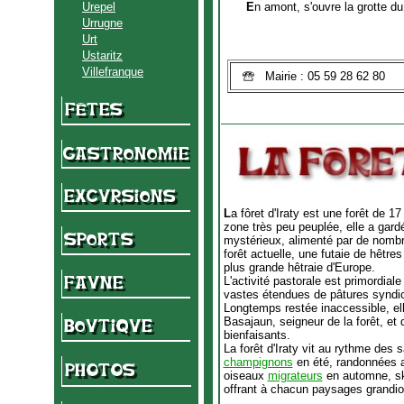
Urepel
E
n amont, s'ouvre la grotte du
Urrugne
Urt
Ustaritz
Villefranque
Mairie : 05 59 28 62 80
L
a fôret d'Iraty est une forêt de 
zone très peu peuplée, elle a gar
mystérieux, alimenté par de nomb
forêt actuelle, une futaie de hêtre
plus grande hêtraie d'Europe.
L'activité pastorale est primordial
vastes étendues de pâtures syndica
Longtemps restée inaccessible, el
Basajaun, seigneur de la forêt, et
bienfaisants.
La forêt d'Iraty vit au rythme des s
champignons
en été, randonnées 
oiseaux
migrateurs
en automne, sk
offrant à chacun paysages grandio