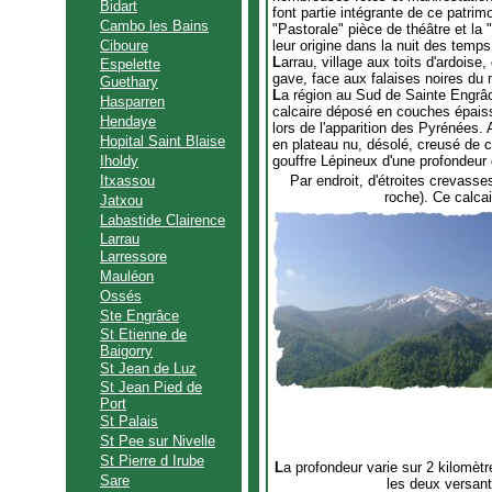
Bidart
font partie intégrante de ce patrimo
Cambo les Bains
"Pastorale" pièce de théâtre et la
Ciboure
leur origine dans la nuit des temps
L
arrau, village aux toits d'ardoise
Espelette
gave, face aux falaises noires du
Guethary
L
a région au Sud de Sainte Engrâc
Hasparren
calcaire déposé en couches épais
Hendaye
lors de l'apparition des Pyrénées. A
Hopital Saint Blaise
en plateau nu, désolé, creusé de c
Iholdy
gouffre Lépineux d'une profondeur
Itxassou
Par endroit, d'étroites crevasse
roche). Ce calca
Jatxou
Labastide Clairence
Larrau
Larressore
Mauléon
Ossés
Ste Engrâce
St Etienne de
Baigorry
St Jean de Luz
St Jean Pied de
Port
St Palais
St Pee sur Nivelle
St Pierre d Irube
L
a profondeur varie sur 2 kilomèt
Sare
les deux versan