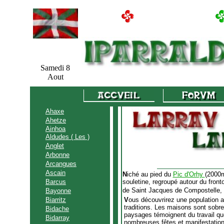
Samedi 8
Aout
Ahaxe
Ahetze
Ainhoa
Aldudes ( Les )
Anglet
Arbonne
Arcangues
Ascain
N
iché au pied du
Pic d'Orhy
(2000m
Barcus
souletine, regroupé autour du front
de Saint Jacques de Compostelle, cet
Bayonne
Biarritz
V
ous découvrirez une population a
traditions. Les maisons sont sobre
Bidache
paysages témoignent du travail q
Bidarray
nombreuses fêtes et manifestations 