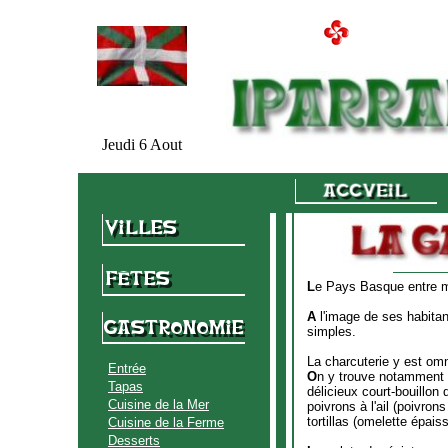
Jeudi 6 Aout
L
e Pays Basque entre me
A
l'image de ses habitant
simples.
La charcuterie y est omni
Entrée
O
n y trouve notamment 
Tapas
délicieux court-bouillon
Cuisine de la Mer
poivrons à l'ail (poivrons
tortillas (omelette épais
Cuisine de la Ferme
Desserts