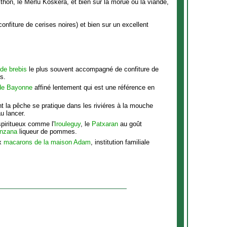
thon, le Merlu Koskera, et bien sûr la morue ou la viande,
confiture de cerises noires) et bien sur un excellent
de brebis
le plus souvent accompagné de confiture de
s.
de Bayonne
affiné lentement qui est une référence en
.
t la pêche se pratique dans les riviéres à la mouche
u lancer.
spiritueux comme l'
Irouleguy
, le
Patxaran
au goût
nzana
liqueur de pommes.
ux
macarons de la maison Adam
, institution familiale