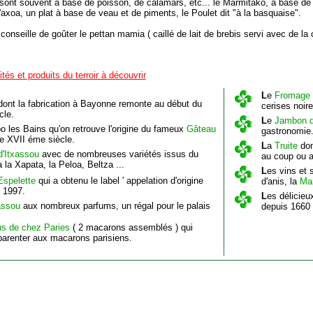
 sont souvent à base de poisson, de calamars, etc... le Marmitako, à base de 
l'axoa, un plat à base de veau et de piments, le Poulet dit "à la basquaise".
 conseille de goûter le pettan mamia ( caillé de lait de brebis servi avec de la 
tés et produits du terroir à découvrir
L
e
Fromage 
ont la fabrication à Bayonne remonte au début du
cerises noire
cle.
L
e
Jambon 
o les Bains qu'on retrouve l'origine du fameux
Gâteau
gastronomie
e XVII éme siècle.
L
a
Truite
don
d'Itxassou
avec de nombreuses variétés issus du
au coup ou a
 la Xapata, la Peloa, Beltza ...
L
es vins et 
Espelette
qui a obtenu le label ' appelation d'origine
d'anis, la
Ma
n 1997.
L
es délicie
assou
aux nombreux parfums, un régal pour le palais
depuis 1660
s de chez Paries
( 2 macarons assemblés ) qui
parenter aux macarons parisiens.