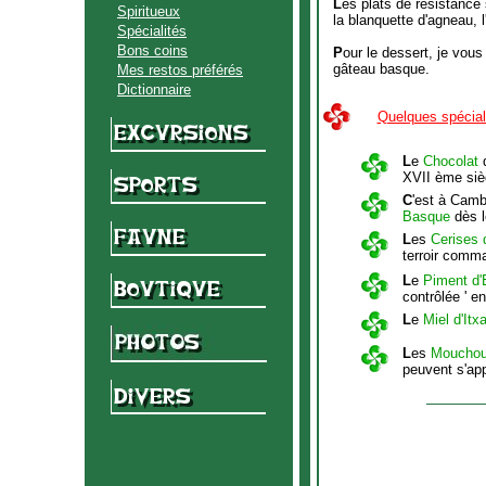
L
es plats de résistance
Spiritueux
la blanquette d'agneau, 
Spécialités
Bons coins
P
our le dessert, je vous
gâteau basque.
Mes restos préférés
Dictionnaire
Quelques spéciali
L
e
Chocolat
d
XVII ème siè
C
'est à Camb
Basque
dès l
L
es
Cerises 
terroir comma
L
e
Piment d'
contrôlée ' e
L
e
Miel d'Itx
L
es
Mouchou
peuvent s'ap