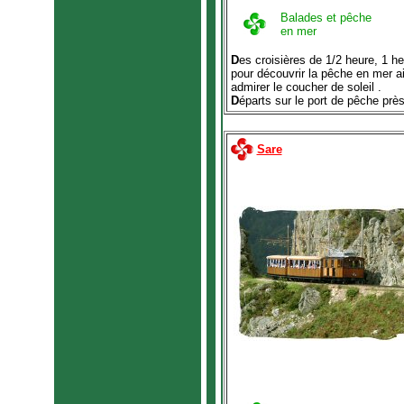
Balades et pêche
en mer
D
es croisières de 1/2 heure, 1 h
pour découvrir la pêche en mer a
admirer le coucher de soleil .
D
éparts sur le port de pêche près
Sare