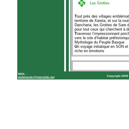
Les Grottes
T
out près des villages embléma
territoire de Xareta, et sur la r
Dancharia, les Grottes de Sare 
pour tout ceux qui cherchent à 
T
raversez l’impressionnant porc
vers le site d’habitat préhistoriq
Mythologie du Peuple Basque
U
n voyage initiatique en SON e
riche en émotions
MAIL :
Copyright 200
webmaster@iparralde.net