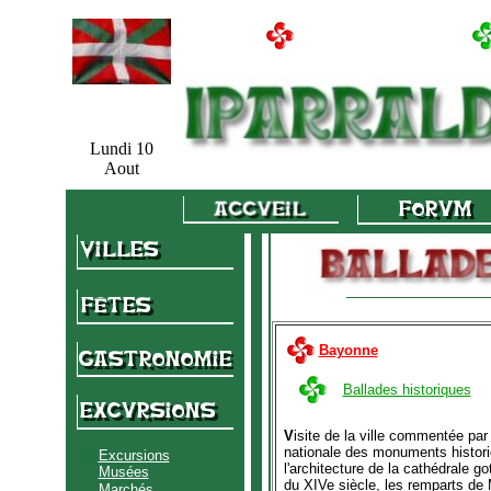
Lundi 10
Aout
Bayonne
Ballades historiques
V
isite de la ville commentée par
nationale des monuments histori
Excursions
l'architecture de la cathédrale go
Musées
du XIVe siècle, les remparts de 
Marchés