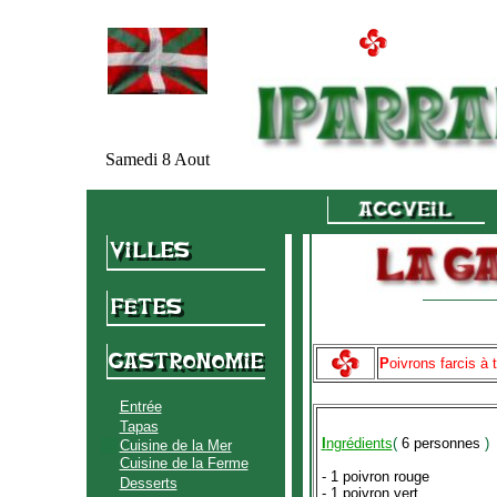
Samedi 8 Aout
P
oivrons farcis à t
Entrée
Tapas
I
ngrédients
(
6 personnes
)
Cuisine de la Mer
Cuisine de la Ferme
- 1 poivron rouge
Desserts
- 1 poivron vert