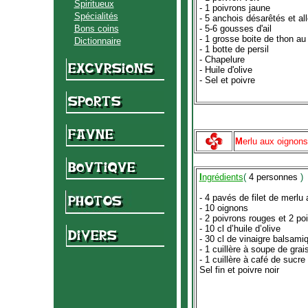
Spiritueux
- 1 poivrons jaune
Spécialités
- 5 anchois désarêtés et all
Bons coins
- 5-6 gousses d'ail
- 1 grosse boite de thon au 
Dictionnaire
- 1 botte de persil
- Chapelure
- Huile d'olive
- Sel et poivre
M
erlu aux oignons
I
ngrédients
(
4 personnes
)
- 4 pavés de filet de merlu
- 10 oignons
- 2 poivrons rouges et 2 po
-
10 cl d’huile d’olive
- 30 cl de vinaigre balsami
- 1 cuillère à soupe de gra
- 1 cuillère à café de sucr
Sel fin et poivre noir