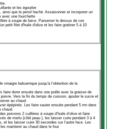
tte.
llante et les égoutter.
s, ainsi que le persil haché. Assaisonner et incorporer un
ce avec une fourchette
llère à soupe de farce. Parsemer le dessus de ces
 petit filet d'huile d'olive et les faire gratiner 5 à 10
le vinaigre balsamique jusqu’à l’obtention de la
s faire dorer ensuite dans une poêle avec la graisse de
poivre. Vers la fin du temps de cuisson, ajouter le sucre et
éserver au chaud
 avoir épépinés. Les faire sauter ensuite pendant 5 mn dans
au chaud.
des poivrons 2 cuillères à soupe d’huile d’olive et faire
és de merlu (côté peau ), les laisser cuire pendant 3 à 4
 et les laisser cuire 30 secondes sur l’autre face. Les
 les maintenir au chaud dans le four