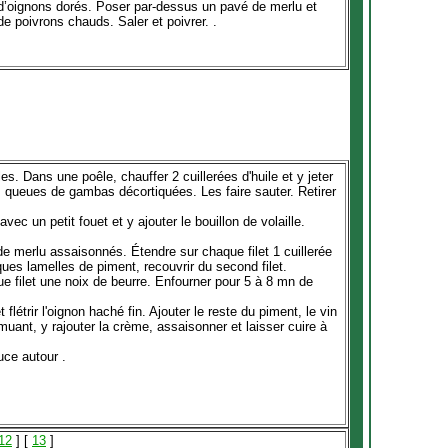
it d’oignons dorés. Poser par-dessus un pavé de merlu et
 de poivrons chauds. Saler et poivrer.
.
es. Dans une poêle, chauffer 2 cuillerées d'huile et y jeter
es queues de gambas décortiquées. Les faire sauter. Retirer
ec un petit fouet et y ajouter le bouillon de volaille.
 de merlu assaisonnés. Étendre sur chaque filet 1 cuillerée
ues lamelles de piment, recouvrir du second filet.
ue filet une noix de beurre. Enfourner pour 5 à 8 mn de
 flétrir l'oignon haché fin. Ajouter le reste du piment, le vin
uant, y rajouter la crème, assaisonner et laisser cuire à
uce autour .
12
] [
13
]