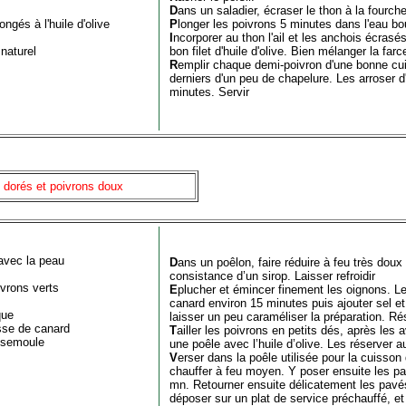
D
ans un saladier, écraser le thon à la fourche
ongés à l'huile d'olive
P
longer les poivrons 5 minutes dans l'eau boui
I
ncorporer au thon l'ail et les anchois écrasé
naturel
bon filet d'huile d'olive. Bien mélanger la far
R
emplir chaque demi-poivron d'une bonne cui
derniers d'un peu de chapelure. Les arroser d'un
minutes. Servir
 dorés et poivrons doux
 avec la peau
D
ans un poêlon, faire réduire à feu très doux 
consistance d’un sirop. Laisser refroidir
ivrons verts
E
plucher et émincer finement les oignons. Le
canard environ 15 minutes puis ajouter sel et 
que
laisser un peu caraméliser la préparation. R
isse de canard
T
ailler les poivrons en petits dés, après les
e semoule
une poêle avec l’huile d’olive. Les réserver 
V
erser dans la poêle utilisée pour la cuisson 
chauffer à feu moyen. Y poser ensuite les pav
mn. Retourner ensuite délicatement les pavés,
déposer sur un plat de service préchauffé, et