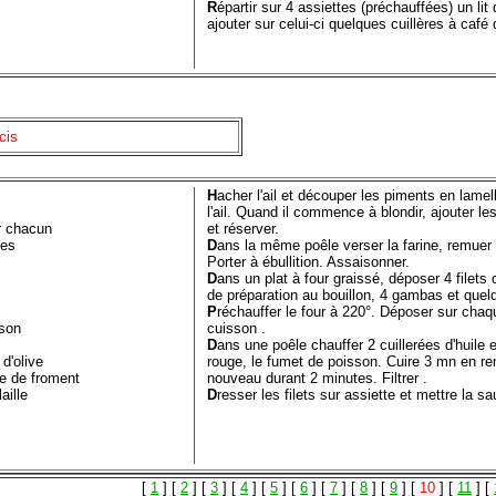
R
épartir sur 4 assiettes (préchauffées) un l
ajouter sur celui-ci quelques cuillères à café
cis
H
acher l'ail et découper les piments en lamell
l'ail. Quand il commence à blondir, ajouter l
gr chacun
et réserver.
ues
D
ans la même poêle verser la farine, remuer av
Porter à ébullition. Assaisonner.
D
ans un plat à four graissé, déposer 4 filets
de préparation au bouillon, 4 gambas et quelq
P
réchauffer le four à 220°. Déposer sur chaq
sson
cuisson .
D
ans une poêle chauffer 2 cuillerées d'huile et
 d'olive
rouge, le fumet de poisson. Cuire 3 mn en rem
ne de froment
nouveau durant 2 minutes. Filtrer .
aille
D
resser les filets sur assiette et mettre la sa
[
1
] [
2
] [
3
] [
4
] [
5
] [
6
] [
7
] [
8
] [
9
] [
10
] [
11
] [