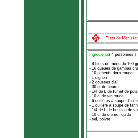
F
ilets de Merlu far
I
ngrédients
(
4 personnes
)
- 8 filets de merlu de 100 
- 16 queues de gambas cr
- 10 piments doux rouges
- 1 oignon
- 2 gousses d'ail
- 30 gr de beurre
- 1/4 de L de fumet de poi
- 10 cl de vin rouge
- 6 cuillères à soupe d'huile
- 1 cuillère à soupe de fari
- 1/4 de L de bouillon de vol
- 10 cl de crème liquide
- sel, poivre