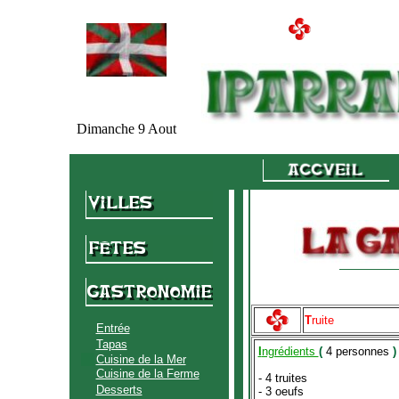
Dimanche 9 Aout
T
ruite
Entrée
Tapas
I
ngrédients
(
4 personnes
)
Cuisine de la Mer
Cuisine de la Ferme
- 4 truites
Desserts
- 3 oeufs