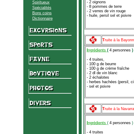
- 2 oignons
Spiritueux
- 8 pommes de terre
Spécialités
- 2 verres de vin rouge
Bons coins
- huile, persil sel et poivre
Dictionnaire
T
ruite à la Bayon
I
ngrédients
(
4 personnes
)
- 4 truites,
- 100 g de beurre
- 100 g de crème fraîche
- 2 dl de vin blanc
- 2 échalotes
- herbes hachées (persil, ci
- sel et poivre
T
ruite à la Navarr
I
ngrédients
(
4 personnes
)
- 4 truites