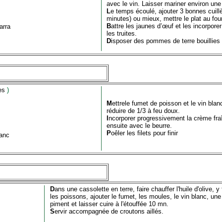
avec le vin. Laisser mariner environ une
L
e temps écoulé, ajouter 3 bonnes cuillè
minutes) ou mieux, mettre le plat au fou
B
attre les jaunes d’œuf et les incorporer
arra
les truites.
D
isposer des pommes de terre bouillies 
es
)
M
ettre
le fumet de poisson et le vin blan
réduire de 1/3 à feu doux.
I
ncorporer progressivement la crème fraî
ensuite avec le beurre.
P
oêler les filets pour finir
lanc
D
ans une cassolette en terre, faire chauffer l'huile d'olive, y 
les poissons, ajouter le fumet, les moules, le vin blanc, un
piment et laisser cuire à l'étouffée 10 mn.
S
ervir accompagnée de croutons aillés.