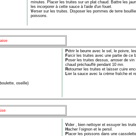
minutes. Placer les truites sur un plat chaud. Battre les jau
les incorporer à cette sauce à l'aide d'un fouet.
V
erser sur les truites. Disposer les pommes de terre bouilli
poissons.
naise
P
étrir le beurre avec le sel, le poivre,
F
arcir les truites avec une partie de ce b
P
oser les truites dessus, arroser de vin 
chaud préchauffé pendant 10 mn.
R
etourner les truites et laisser cuire en
L
ier la sauce avec la crème fraîche et r
boulette, oseille)
aise
V
ider , bien nettoyer et essuyer les truit
H
acher l’oignon et le persil.
P
lacer les poissons dans une cassolette 