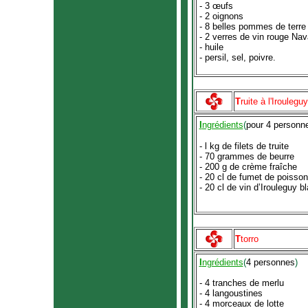
- 3 œufs
- 2 oignons
- 8 belles pommes de terre
- 2 verres de vin rouge Nav
- huile
- persil, sel, poivre.
T
ruite à l'Irouleguy
I
ngrédients
(
pour 4 personn
- l kg de filets de truite
- 70 grammes de beurre
- 200 g de crème fraîche
- 20 cl de fumet de poisson
- 20 cl de vin d’Irouleguy b
T
torro
I
ngrédients
(
4 personnes
)
- 4 tranches de merlu
- 4 langoustines
- 4 morceaux de lotte