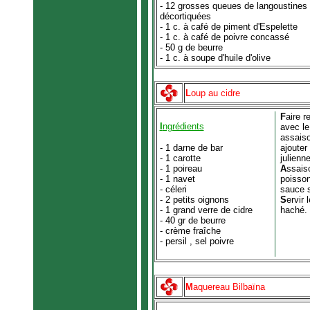
- 12 grosses queues de langoustines
décortiquées
- 1 c. à café de piment d'Espelette
- 1 c. à café de poivre concassé
- 50 g de beurre
- 1 c. à soupe d'huile d'olive
L
oup au cidre
F
aire r
I
ngrédients
avec le
assaiso
- 1 darne de bar
ajouter
- 1 carotte
julienne
- 1 poireau
A
ssais
- 1 navet
poisson 
- céleri
sauce s
- 2 petits oignons
S
ervir 
- 1 grand verre de cidre
haché.
- 40 gr de beurre
- crème fraîche
- persil , sel poivre
M
aquereau Bilbaïna