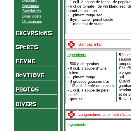
Desserts
- 1 cuil. à soupe de farine, de paprika
Spiritueux
- 6 cl de tomate , de vin blanc sec, d
fumet de poisson
Spécialités
- 1 piment rouge sec
Bons coins
- thym, laurier, persil ciselé
Dictionnaire
- 1 morceau de sucre
G
ambas à l'ail
I
ngrédients
S
écher
saupoud
tempéra
- 500 g de gambas
C
hauff
- 8 cuil. à soupe d'huile
plonger
d'olive
l'ail.
- 1 piment rouge
Q
uand 
- 3 grosses gousses d'ail
gambas
- 1/2 cuil. à café de paprika
pendant
- 1 cuil. à soupe de persil
et de p
ciselé
S
ervir 
- gros sel
L
angoustines au piment d'Espe
I
ngrédients