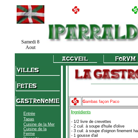
Samedi 8
Aout
G
ambas façon Paco
I
ngrédients
Entrée
Tapas
- 1/2 livre de crevettes
Cuisine de la Mer
- 2 cuil. à soupe d'huile d'olive
Cuisine de la
- 3 cuil. à soupe d'oignon finement h
Ferme
- 1 gousse d'ail