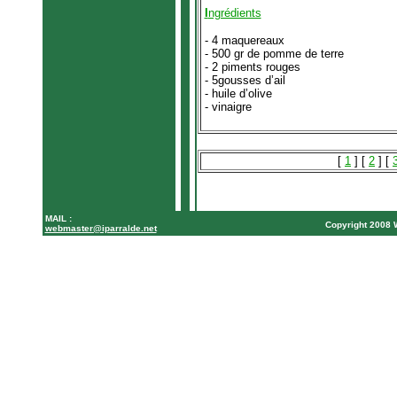
I
ngrédients
- 4 maquereaux
- 500 gr de pomme de terre
- 2 piments rouges
- 5gousses d’ail
- huile d’olive
- vinaigre
[
1
] [
2
] [
MAIL :
Copyright 200
webmaster@iparralde.net