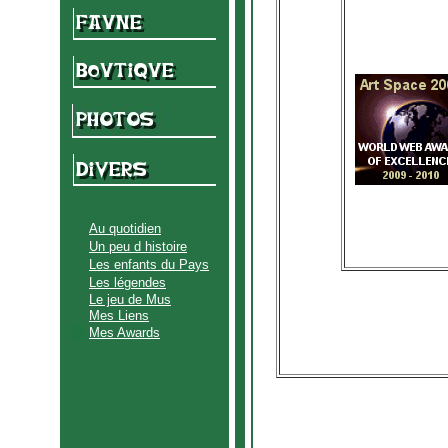
Au quotidien
Un peu d histoire
Les enfants du Pays
Les légendes
Le jeu de Mus
Mes Liens
Mes Awards