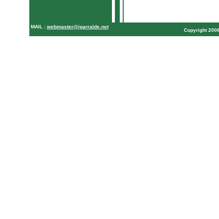
MAIL :
webmaster@iparralde.net
Copyright 20